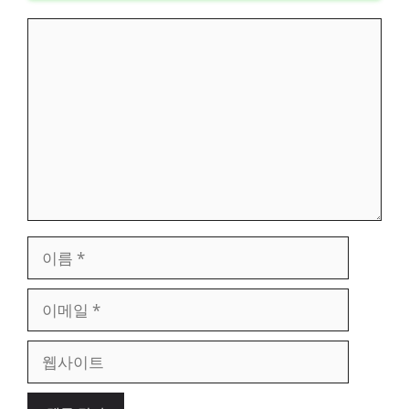
댓
글
이
름
이
메
일
웹
사
이