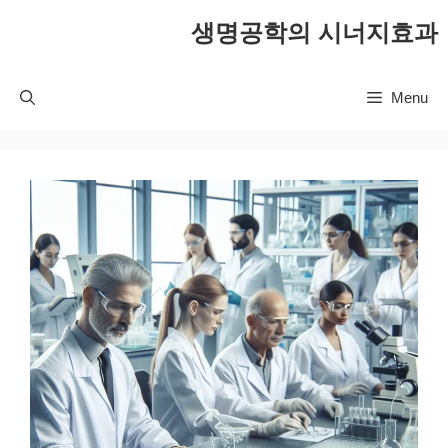
컨
생명공학의 시너지효과
텐
츠
로
Menu
건
너
뛰
기